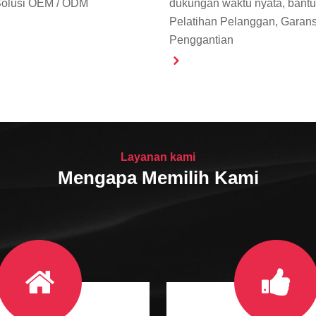
 Solusi OEM / ODM
dukungan waktu nyata, bantua
Pelatihan Pelanggan, Garans
Penggantian
Layanan kami
Mengapa Memilih Kami