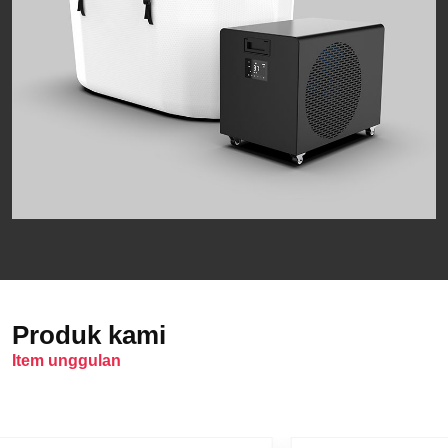
Produk kami
Item unggulan
Ice Bath Chiller