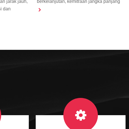
n jarak jauh,
berkelanjutan, kemitraan jangka panjang
i dan