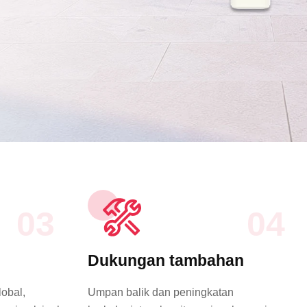
03
04
l
Dukungan tambahan
lobal,
Umpan balik dan peningkatan