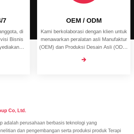
/7
OEM / ODM
anggota, di
Kami berkolaborasi dengan klien untuk
menawarkan peralatan asli Manufaktur
yediakan
(OEM) dan Produksi Desain Asli (ODM)
layanan, memungkinkan Anda untuk
bersama atau menggunakan produk
kami di bawah Anda merek sendiri.
up Co, Ltd.
p adalah perusahaan berbasis teknologi yang
nelitian dan pengembangan serta produksi produk Terapi