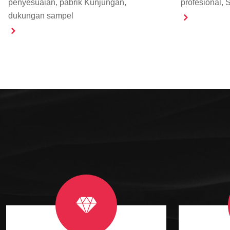
penyesuaian, pabrik Kunjungan,
profesional,
dukungan sampel