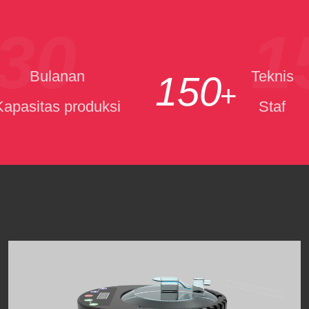
30
1
Bulanan
Teknis
150
+
Kapasitas produksi
Staf