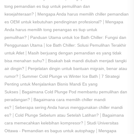
tong pemandian es tiup untuk pemulihan dan
|
kesejahteraan?
Mengapa Anda harus memilih chiller pemandian
|
es OEM untuk kebutuhan pendinginan profesional?
Mengapa
Anda harus memilih tong penangas es tiup untuk
|
pemulihan?
Panduan Utama untuk Ice Bath Chiller: Fungsi dan
|
Penggunaan Utama
Ice Bath Chiller: Solusi Pemulihan Terakhir
|
untuk Atlet
Masih berjuang dengan pemandian es yang tidak
|
bisa menahan suhu?
Bisakah bak mandi diubah menjadi tangki
|
air dingin?
Penjelatan dingin untuk bantuan migrain, benar atau
|
|
rumor?
Summer Cold Plunge vs Winter Ice Bath
7 Strategi
Penting untuk Menjalankan Bisnis Mandi Es yang
|
Sukses
Bagaimana Cold Plunge Pod membantu pemulihan dan
|
peradangan?
Bagaimana cara memilih chiller mandi
|
es?
Seberapa sering Anda harus menggunakan chiller mandi
|
|
es?
Cold Plunge Sebelum atau Setelah Latihan?
Bagaimana
|
cara memecahkan kelebihan kompresor?
Studi Universitas
|
Ottawa - Pemandian es bagus untuk autophagy
Mengapa