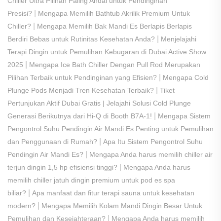
Chiller Ultra Pilihan Paling Andal untuk Pendinginan
|
Presisi?
Mengapa Memilih Bathtub Akrilik Premium Untuk
|
Chiller?
Mengapa Memilih Bak Mandi Es Berlapis Berlapis
|
Berdiri Bebas untuk Rutinitas Kesehatan Anda?
Menjelajahi
Terapi Dingin untuk Pemulihan Kebugaran di Dubai Active Show
|
2025
Mengapa Ice Bath Chiller Dengan Pull Rod Merupakan
|
Pilihan Terbaik untuk Pendinginan yang Efisien?
Mengapa Cold
|
Plunge Pods Menjadi Tren Kesehatan Terbaik?
Tiket
Pertunjukan Aktif Dubai Gratis | Jelajahi Solusi Cold Plunge
|
Generasi Berikutnya dari Hi-Q di Booth B7A-1!
Mengapa Sistem
Pengontrol Suhu Pendingin Air Mandi Es Penting untuk Pemulihan
|
dan Penggunaan di Rumah?
Apa Itu Sistem Pengontrol Suhu
|
Pendingin Air Mandi Es?
Mengapa Anda harus memilih chiller air
|
terjun dingin 1,5 hp efisiensi tinggi?
Mengapa Anda harus
memilih chiller jatuh dingin premium untuk pod es spa
|
biliar?
Apa manfaat dan fitur terapi sauna untuk kesehatan
|
modern?
Mengapa Memilih Kolam Mandi Dingin Besar Untuk
|
Pemulihan dan Kesejahteraan?
Mengapa Anda harus memilih