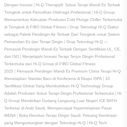
|
Dengan Inovasi
Hi-Q Therapy®: Solusi Terapi Mandi Es Terbaik
|
Tiongkok untuk Pemulihan Olahraga Profesional
Hi-Q Group
Memamerkan Kekuatan Produsen Cold Plunge Chiller Terkemuka
|
di Tiongkok di FIBO Global Fitness
​Grup Teknologi Hi-Q Diakui
sebagai Pabrik Pendingin Air Terbaik Dari Tiongkok untuk Sistem
|
Pemandian Es dan Terapi Dingin
​Grup Teknologi Hi-Q —
Pemasok Pendingin Mandi Es Terbaik Dengan Sertifikasi UL, CE,
|
dan ISO
Menjelajahi Inovasi Terapi Terjun Dingin Profesional
Terkemuka dari Hi-Q Group di FIBO Global Fitness
|
2025
Pemasok Pendingin Mandi Es Premium China Terapi Hi-Q
|
Menetapkan Standar Baru di Konferensi & Ekspo ISPA
10
Sertifikasi Global Yang Membuktikan Hi-Q Technology Group
|
Adalah Produsen Solusi Terapi Dingin Profesional Terkemuka
Hi-
Q Group Mendirikan Gudang Langsung Luar Negeri ICE BATH
Terbesar di Arab Saudi, Mempercepat Kepemimpinan Pasar
|
MENA
Buka Revolusi Terapi Dingin Saudi: Peluang Kemitraan
|
yang Menguntungkan dengan Teknologi Hi-Q
Hi-Q Tech