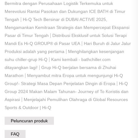
Bermitra dengan Perusahaan Logistik Terkemuka untuk
Merevolusi Rantai Pasokan dan Dukungan ICE BATH di Timur
|
Tengah
Hi-Q Tech Bersinar di DUBAI ACTIVE 2025,
Mengamankan Kemitraan Strategis dan Mempercepat Ekspansi
|
Pasar di Timur Tengah
Distribusi Eksklusif untuk Solusi Terapi
|
Mandi Es Hi-Q GROUP® di Pasar UEA
Hari Buruh di Jalur Jalur
|
Produksi adalah yang pertama
Menghilangkan kesenjangan
|
suhu chiller-grup Hi-Q
Kami kembali - bathchiller.com
|
ditayangkan lagi!
Grup Hi-Q berjalan bersama di Zhuhai
|
Marathon
Menyambut mitra Eropa untuk mengunjungi Hi-Q
|
Group!- Strategi Masa Depan Penjelatan Dingin di Eropa
Hi-Q
Group 2024 Makan Malam Tahunan- Journey of To Koristis dan
|
Aspirasi
Menjelajahi Pemulihan Olahraga di Global Resources
Sports & Outdoor | Hi-Q
Peluncuran produk
FAQ