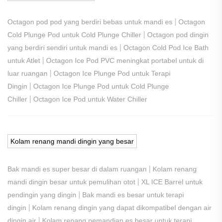
|
Octagon pod pod yang berdiri bebas untuk mandi es
Octagon
|
Cold Plunge Pod untuk Cold Plunge Chiller
Octagon pod dingin
|
yang berdiri sendiri untuk mandi es
Octagon Cold Pod Ice Bath
|
untuk Atlet
Octagon Ice Pod PVC meningkat portabel untuk di
|
luar ruangan
Octagon Ice Plunge Pod untuk Terapi
|
Dingin
Octagon Ice Plunge Pod untuk Cold Plunge
|
Chiller
Octagon Ice Pod untuk Water Chiller
Kolam renang mandi dingin yang besar
|
Bak mandi es super besar di dalam ruangan
Kolam renang
|
mandi dingin besar untuk pemulihan otot
XL ICE Barrel untuk
|
pendingin yang dingin
Bak mandi es besar untuk terapi
|
dingin
Kolam renang dingin yang dapat dikompatibel dengan air
|
dingin air
Kolam renang pemandian es besar untuk terapi