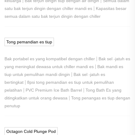
|
|
keluarga
Bak terjun dingin tiup dengan air dingin
Semua dalam
|
satu bak terjun dingin dengan chiller mandi es
Kapasitas besar
semua dalam satu bak terjun dingin dengan chiller
Tong pemandian es tiup
|
Bak portabel es yang kompatibel dengan chiller
Bak sel -jatuh es
|
yang meningkat dewasa untuk chiller mandi es
Bak mandi es
|
tiup untuk pemulihan mandi dingin
Bak sel -jatuh es
|
bertingkat
8psi tong pemandian es tiup untuk pemulihan
|
|
pelatihan
PVC Premium Ice Bath Barrel
Tong Bath Es yang
|
ditingkatkan untuk orang dewasa
Tong penangas es tiup dengan
penutup
Octagon Cold Plunge Pod