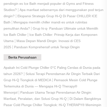
pendingin es Ice Bath menjadi populer di Gyms and Fitness
|
Studios?
Apa manfaat sebenarnya dari menggunakan pod terjun
|
dingin?
Ekspansi Strategis Grup Hi-Q Di Pasar CHILLER ICE
|
Bath
Mengapa memilih chiller mandi es untuk rutinitas
|
pemulihan Anda?
Grup hi-q- Panduan Ultimate untuk Memilih
|
Ice Bath Chiller
Ice Bath Chiller: Prinsip Kerja dan Komponen
|
Utama
Masa Depan Mandi Dingin: Inovasi di CES
|
2025
Panduan Komprehensif untuk Terapi Dingin
Berita Perusahaan
Apakah Ini Cold Plunge Chiller 0°C Paling Cerdas di Dunia pada
|
tahun 2026?
​Solusi Terapi Perendaman Air Dingin Terbaik Dari
|
Grup Hi-Q Tiongkok di MEDICA
Pemasok Mesin Cold Plunge
Terkemuka di Dunia — Mengapa Hi-Q Therapy®
|
Menonjol
Panduan Utama Terapi Perendaman Air Dingin:
|
Manfaat, Peralatan, dan Solusi Grup Hi-Q
​Di Dalam Bangkitnya
Pasar Cold Plunge Chiller Tiongkok: Hi-Q THERAPY® Memimpin