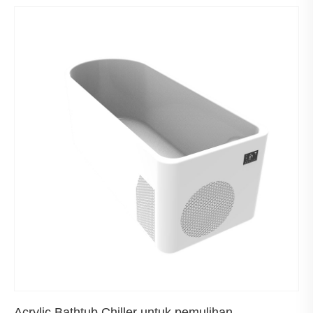
Acrylic Bathtub Chiller untuk pemulihan