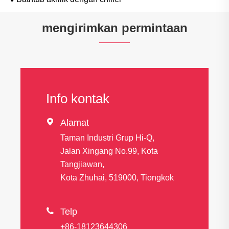
mengirimkan permintaan
Info kontak

Alamat
Taman Industri Grup Hi-Q,
Jalan Xingang No.99, Kota
Tangjiawan,
Kota Zhuhai, 519000, Tiongkok

Telp
+86-18123644306