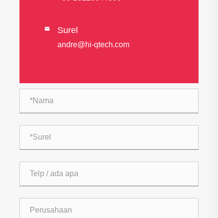
Surel

andre@hi-qtech.com