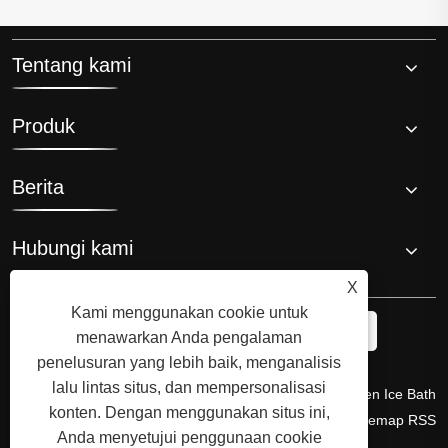
Tentang kami
Produk
Berita
Hubungi kami
X
Kami menggunakan cookie untuk
menawarkan Anda pengalaman
penelusuran yang lebih baik, menganalisis
lalu lintas situs, dan mempersonalisasi
Hak Cipta © 2008 Hi-Q Group, Penemu Asli dan Produsen Ice Bath
konten. Dengan menggunakan situs ini,
Chiller. Semua Hak Dilindungi Undang-undang.
Links
Sitemap
RSS
Anda menyetujui penggunaan cookie
XML
Kebijakan Privasi