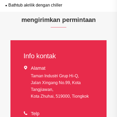
Bathtub akrilik dengan chiller
mengirimkan permintaan
Info kontak

Alamat
Taman Industri Grup Hi-Q,
Jalan Xingang No.99, Kota
Tangjiawan,
Kota Zhuhai, 519000, Tiongkok

Telp