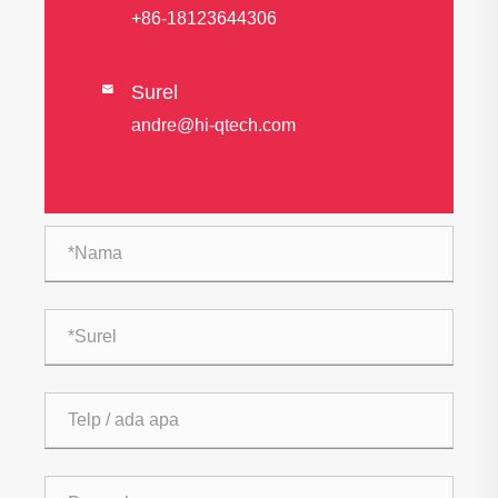
+86-18123644306
Surel

andre@hi-qtech.com