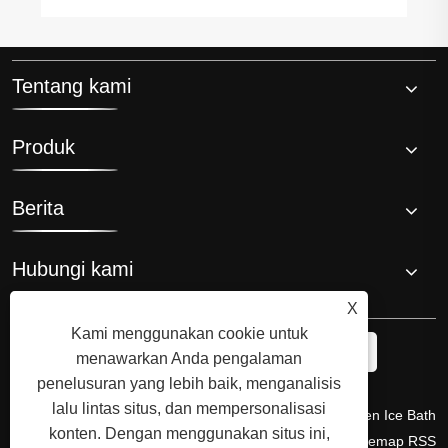
Tentang kami
Produk
Berita
Hubungi kami
X
Kami menggunakan cookie untuk
menawarkan Anda pengalaman
penelusuran yang lebih baik, menganalisis
lalu lintas situs, dan mempersonalisasi
Hak Cipta © 2008 Hi-Q Group, Penemu Asli dan Produsen Ice Bath
konten. Dengan menggunakan situs ini,
Chiller. Semua Hak Dilindungi Undang-undang.
Links
Sitemap
RSS