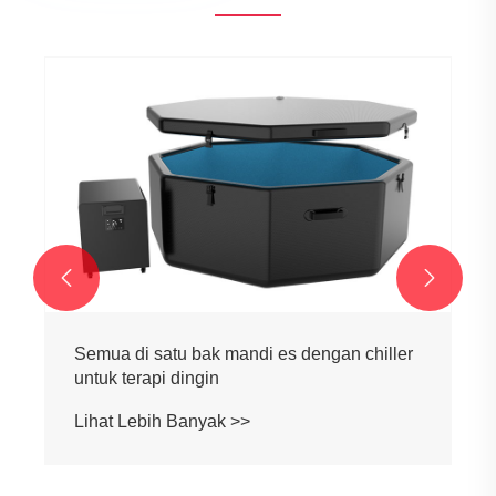


k mandi es dengan chiller
Semua dalam satu bak 
in
dengan chiller
ak >>
Lihat Lebih Banyak >>