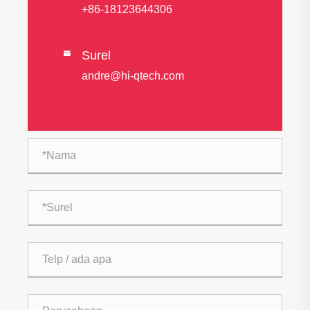
+86-18123644306
Surel

andre@hi-qtech.com