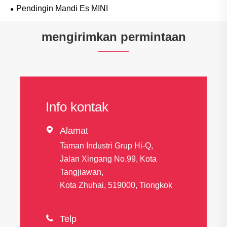
Pendingin Mandi Es MINI
mengirimkan permintaan
Info kontak

Alamat
Taman Industri Grup Hi-Q,
Jalan Xingang No.99, Kota
Tangjiawan,
Kota Zhuhai, 519000, Tiongkok

Telp