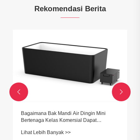
Rekomendasi Berita


Bagaimana Bak Mandi Air Dingin Mini
Bertenaga Kelas Komersial Dapat
Mengubah Rutinitas Pemulihan dan
Lihat Lebih Banyak >>
Kesehatan Modern