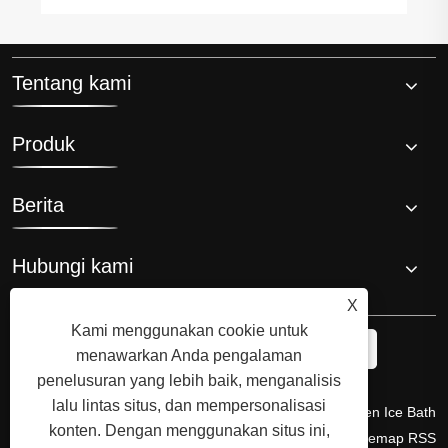
Tentang kami
Produk
Berita
Hubungi kami
X
Kami menggunakan cookie untuk
menawarkan Anda pengalaman
penelusuran yang lebih baik, menganalisis
lalu lintas situs, dan mempersonalisasi
Hak Cipta © 2008 Hi-Q Group, Penemu Asli dan Produsen Ice Bath
konten. Dengan menggunakan situs ini,
Chiller. Semua Hak Dilindungi Undang-undang.
Links
Sitemap
RSS