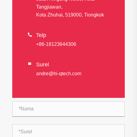
Tangjiawan,
Kota Zhuhai, 519000, Tiongkok

Telp
+86-18123644306
Surel

andre@hi-qtech.com