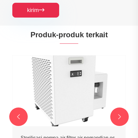
kirim

Produk-produk terkait


Sterilisasi pompa air filter air pemandian es