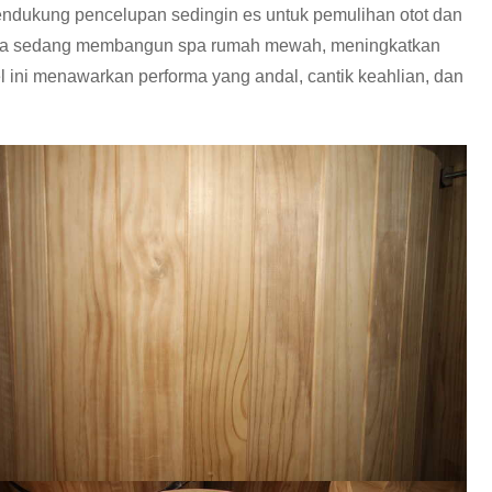
dukung pencelupan sedingin es untuk pemulihan otot dan
 Anda sedang membangun spa rumah mewah, meningkatkan
del ini menawarkan performa yang andal, cantik keahlian, dan