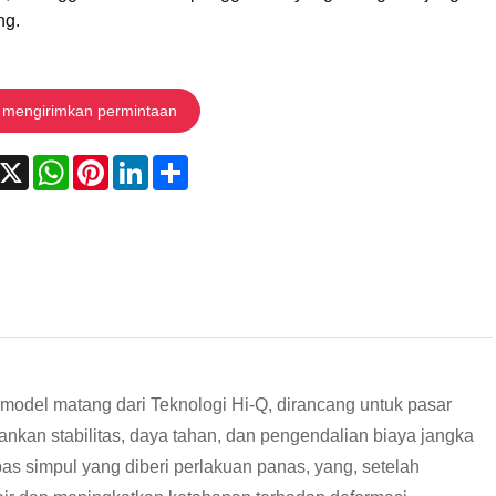
ng.
mengirimkan permintaan
acebook
X
WhatsApp
Pinterest
LinkedIn
Share
odel matang dari Teknologi Hi-Q, dirancang untuk pasar
nkan stabilitas, daya tahan, dan pengendalian biaya jangka
s simpul yang diberi perlakuan panas, yang, setelah