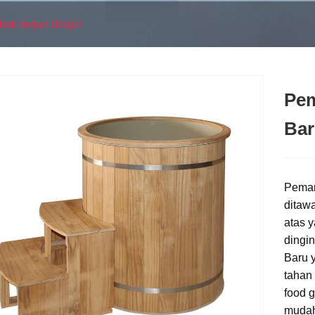
ak terjun dingin
Pem
Bar
Peman
ditaw
atas 
dingin
Baru y
tahan
food 
mudah