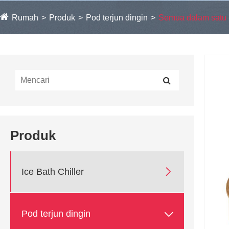
Rumah
Produk
Pod terjun dingin
Semua dalam satu b
Produk

Ice Bath Chiller

Pod terjun dingin