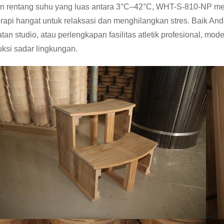
 rentang suhu yang luas antara 3°C–42°C, WHT-S-810-NP men
erapi hangat untuk relaksasi dan menghilangkan stres. Baik
tan studio, atau perlengkapan fasilitas atletik profesional, mo
uksi sadar lingkungan.