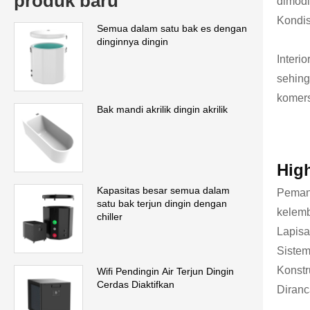
produk baru
dimodi
Kondis
Semua dalam satu bak es dengan
dinginnya dingin
Interi
sehing
komers
Bak mandi akrilik dingin akrilik
High
Kapasitas besar semua dalam
Pemand
satu bak terjun dingin dengan
kelemb
chiller
Lapisa
Sistem
Konstr
Wifi Pendingin Air Terjun Dingin
Cerdas Diaktifkan
Diran