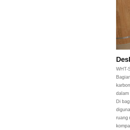
Des
WHT-S-
Bagian
karbon
dalam 
Di bag
diguna
ruang 
kompak