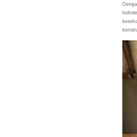
Dengan
hidrot
keseha
konstr