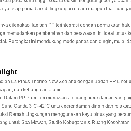
fikasi pada suhu tinggi, secara efektif mengurangi penyerapan
inya tetap prima baik di lingkungan dalam maupun luar ruangan
ornya dilengkapi lapisan PP terintegrasi dengan permukaan hal
ga memudahkan pembersihan dan perawatan. Ini ideal untuk ke
ial. Perangkat ini mendukung mode panas dan dingin, mulai da
light
ian Es Pinus Thermo New Zealand dengan Badan PP Liner unt
apan, dan kehangatan alami
n Dalam PP Premium menawarkan ruang perendaman yang higie
 Suhu Ganda 3°C–42°C untuk perendaman dingin dan relaksas
uksi Ramah Lingkungan menggunakan kayu pinus yang bersumb
cang untuk Spa Mewah, Studio Kebugaran & Ruang Kesehatan