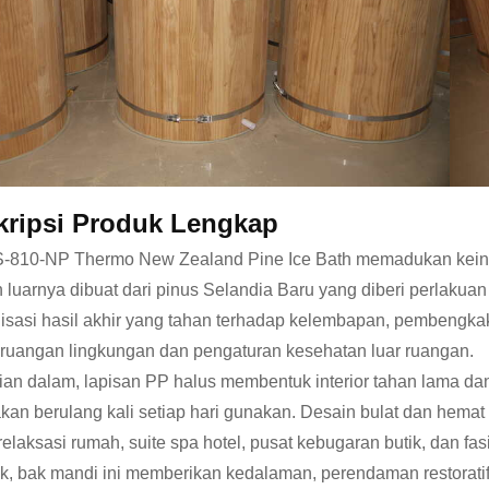
kripsi Produk Lengkap
810-NP Thermo New Zealand Pine Ice Bath memadukan keindah
 luarnya dibuat dari pinus Selandia Baru yang diberi perlaku
isasi hasil akhir yang tahan terhadap kelembapan, pembengka
ruangan lingkungan dan pengaturan kesehatan luar ruangan.
ian dalam, lapisan PP halus membentuk interior tahan lama da
kan berulang kali setiap hari gunakan. Desain bulat dan hem
relaksasi rumah, suite spa hotel, pusat kebugaran butik, dan fa
, bak mandi ini memberikan kedalaman, perendaman restoratif i